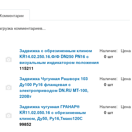
Комментарии
агрузка комментариев...
Задвижка с обрезиненным клином
Наличие:
Цена
KR14.02.250.16.Ф/Ф DN250 PN16 с
0 шт
визуальным индикатором положения
115211
Задвижка Чугунная Рашворк 103
Наличие:
Цена
Ду100 Ру16 фланцевая с
0 шт
электроприводом DN.RU MT-100,
220Вт
Задвижка чугунная ГРАНАР®
Наличие:
Цена
KR11.02.050.16 с обрезиненным
0 шт
клином, Ду50, Ру16,Тмакс120С
99852