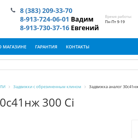
8 (383) 209-33-70
Время работы:
8-913-724-06-01
Вадим
Пн-Пт 9-19
8-913-730-37-16
Евгений
О МАГАЗИНЕ
ГАРАНТИЯ
КОНТАКТЫ
ИЛИ
Задвижки с обрезиненным клином
Задвижка аналог 30с41нж
0с41нж 300 Ci