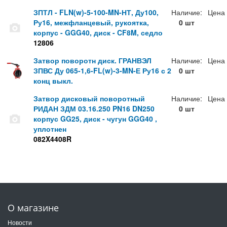
ЗПТЛ - FLN(w)-5-100-MN-НТ, Ду100,
Наличие:
Цена
Ру16, межфланцевый, рукоятка,
0 шт
корпус - GGG40, диск - CF8M, седло
12806
Затвор поворотн диск. ГРАНВЭЛ
Наличие:
Цена
ЗПВС Ду 065-1,6-FL(w)-3-MN-Е Ру16 с 2
0 шт
конц выкл.
Затвор дисковый поворотный
Наличие:
Цена
РИДАН ЗДМ 03.16.250 PN16 DN250
0 шт
корпус GG25, диск - чугун GGG40 ,
уплотнен
082X4408R
О магазине
Новости