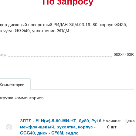
По запросу
вор дисковый поворотный РИДАН-ЗДМ.03.16. 80, корпус GG25,
ск чугун GGG40, уплотнение ЭПДМ
икул
082X4403R
Комментарии
агрузка комментариев...
ЗПТЛ - FLN(w)-5-80-MN-НТ, Ду80, Ру16,
Наличие:
Цена
межфланцевый, рукоятка, корпус -
0 шт
GGG40, диск - CF8M, седло