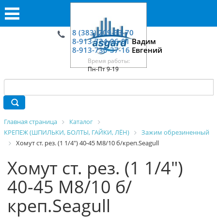
8 (383) 209-33-70
8-913-724-06-01
Вадим
8-913-730-37-16
Евгений
Время работы:
Пн-Пт 9-19
Главная страница
Каталог
КРЕПЕЖ (ШПИЛЬКИ, БОЛТЫ, ГАЙКИ, ЛЁН)
Зажим обрезиненный
Хомут ст. рез. (1 1/4") 40-45 M8/10 б/креп.Seagull
Хомут ст. рез. (1 1/4")
40-45 M8/10 б/
креп.Seagull