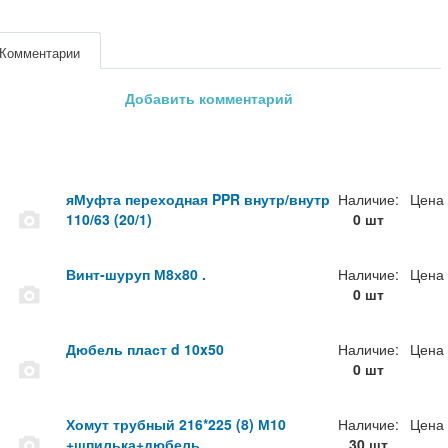
Комментарии
Добавить комментарий
яМуфта переходная PPR внутр/внутр
Наличие:
Цена
110/63 (20/1)
0 шт
Винт-шуруп М8х80 .
Наличие:
Цена
0 шт
Дюбель пласт d 10x50
Наличие:
Цена
0 шт
Хомут трубный 216*225 (8) М10
Наличие:
Цена
+шпилька+дюбель
30 шт