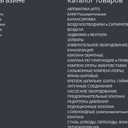
и
АВТОМАТИКА (ИТП)
ить
БАКИ Расширительные
а
БАЛАНСИРОВКА
ине
ВОЗДУХООТВОДЧИКИ и СИПАРАТО
ия
ВОЗДУХА
ты
ЗАДВИЖКИ и ВЕНТИЛИ
ЗАТВОРЫ
ИЗМЕРИТЕЛЬНОЕ ОБОРУДОВАНИЕ
КАНАЛИЗАЦИЯ
КЛАПАНА ОБРАТНЫЕ
КЛАПАНА РЕГУЛИРУЮЩИЕ и ПРИ
КОМПЕНСАТОРЫ (ВИБРОВСТАВКИ
СИЛЬФОННЫЕ КОМПЕНСАТОРЫ)
КРАНЫ ШАРОВЫЕ
КРЕПЕЖ (ШПИЛЬКИ, БОЛТЫ, ГАЙКИ
ЛАТУННЫЕ СОЕДИНЕНИЯ
НАСОСНОЕ ОБОРУДОВАНИЕ
ПРЕДОХРАНИТЕЛЬНЫЕ КЛАПАНА
РЕДУКТОРЫ ДАВЛЕНИЯ
РЕДУКЦИОННЫЕ КЛАПАНА
СОЛЕНОИДНЫЕ (электромагнитные
КЛАПАНА
СТАЛЬ (ОТВОДЫ, ПЕРЕХОДЫ, ФЛА
ТЕПЛОИЗОЛЯЦИЯ