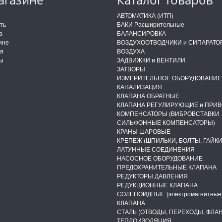
и
АВТОМАТИКА (ИТП)
ить
БАКИ Расширительные
а
БАЛАНСИРОВКА
ине
ВОЗДУХООТВОДЧИКИ и СИПАРАТО
ия
ВОЗДУХА
ты
ЗАДВИЖКИ и ВЕНТИЛИ
ЗАТВОРЫ
ИЗМЕРИТЕЛЬНОЕ ОБОРУДОВАНИЕ
КАНАЛИЗАЦИЯ
КЛАПАНА ОБРАТНЫЕ
КЛАПАНА РЕГУЛИРУЮЩИЕ и ПРИ
КОМПЕНСАТОРЫ (ВИБРОВСТАВКИ
СИЛЬФОННЫЕ КОМПЕНСАТОРЫ)
КРАНЫ ШАРОВЫЕ
КРЕПЕЖ (ШПИЛЬКИ, БОЛТЫ, ГАЙКИ
ЛАТУННЫЕ СОЕДИНЕНИЯ
НАСОСНОЕ ОБОРУДОВАНИЕ
ПРЕДОХРАНИТЕЛЬНЫЕ КЛАПАНА
РЕДУКТОРЫ ДАВЛЕНИЯ
РЕДУКЦИОННЫЕ КЛАПАНА
СОЛЕНОИДНЫЕ (электромагнитные
КЛАПАНА
СТАЛЬ (ОТВОДЫ, ПЕРЕХОДЫ, ФЛА
ТЕПЛОИЗОЛЯЦИЯ