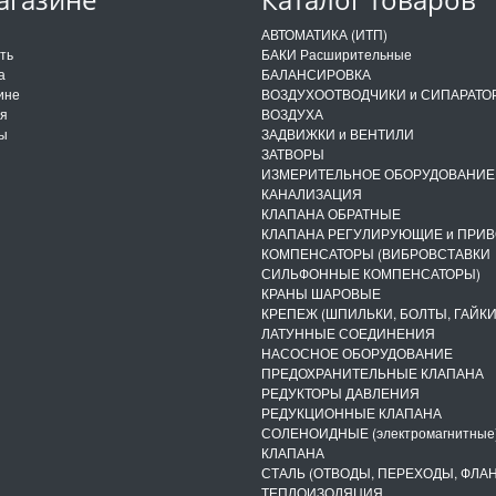
и
АВТОМАТИКА (ИТП)
ить
БАКИ Расширительные
а
БАЛАНСИРОВКА
ине
ВОЗДУХООТВОДЧИКИ и СИПАРАТО
ия
ВОЗДУХА
ты
ЗАДВИЖКИ и ВЕНТИЛИ
ЗАТВОРЫ
ИЗМЕРИТЕЛЬНОЕ ОБОРУДОВАНИЕ
КАНАЛИЗАЦИЯ
КЛАПАНА ОБРАТНЫЕ
КЛАПАНА РЕГУЛИРУЮЩИЕ и ПРИ
КОМПЕНСАТОРЫ (ВИБРОВСТАВКИ
СИЛЬФОННЫЕ КОМПЕНСАТОРЫ)
КРАНЫ ШАРОВЫЕ
КРЕПЕЖ (ШПИЛЬКИ, БОЛТЫ, ГАЙКИ
ЛАТУННЫЕ СОЕДИНЕНИЯ
НАСОСНОЕ ОБОРУДОВАНИЕ
ПРЕДОХРАНИТЕЛЬНЫЕ КЛАПАНА
РЕДУКТОРЫ ДАВЛЕНИЯ
РЕДУКЦИОННЫЕ КЛАПАНА
СОЛЕНОИДНЫЕ (электромагнитные
КЛАПАНА
СТАЛЬ (ОТВОДЫ, ПЕРЕХОДЫ, ФЛА
ТЕПЛОИЗОЛЯЦИЯ