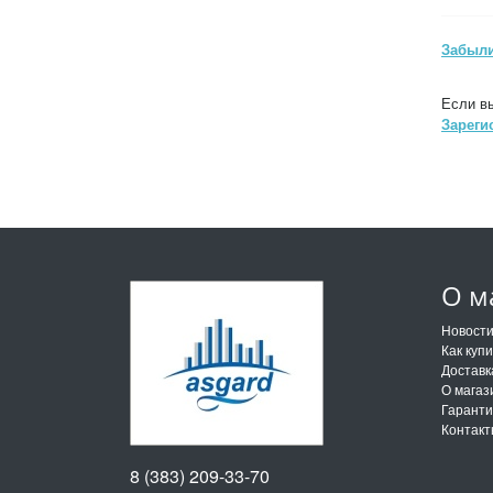
Забыли
Если вы
Зареги
О м
Новост
Как куп
Доставк
О магаз
Гарант
Контак
8 (383) 209-33-70