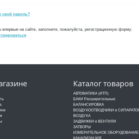
 свой пароль?
 впервые на сайте, заполните, пожалуйста, регистрационную форму.
стрироваться
агазине
Каталог товаров
и
АВТОМАТИКА (ИТП)
ить
БАКИ Расширительные
а
БАЛАНСИРОВКА
ине
ВОЗДУХООТВОДЧИКИ и СИПАРАТО
ия
ВОЗДУХА
ты
ЗАДВИЖКИ и ВЕНТИЛИ
ЗАТВОРЫ
ИЗМЕРИТЕЛЬНОЕ ОБОРУДОВАНИЕ
КАНАЛИЗАЦИЯ