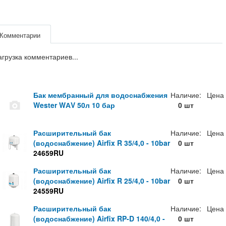
Комментарии
агрузка комментариев...
Бак мембранный для водоснабжения
Наличие:
Цена
Wester WАV 50л 10 бар
0 шт
Расширительный бак
Наличие:
Цена
(водоснабжение) Airfix R 35/4,0 - 10bar
0 шт
24659RU
Расширительный бак
Наличие:
Цена
(водоснабжение) Airfix R 25/4,0 - 10bar
0 шт
24559RU
Расширительный бак
Наличие:
Цена
(водоснабжение) Airfix RP-D 140/4,0 -
0 шт