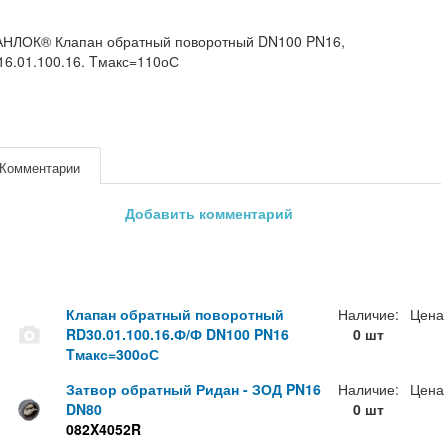
АНЛОК® Клапан обратный поворотный DN100 PN16,
6.01.100.16. Tмакс=110оС
Комментарии
Добавить комментарий
Клапан обратный поворотный
Наличие:
Цена
RD30.01.100.16.Ф/Ф DN100 PN16
0 шт
Tмакс=300оС
Затвор обратный Ридан - ЗОД PN16
Наличие:
Цена
DN80
0 шт
082X4052R