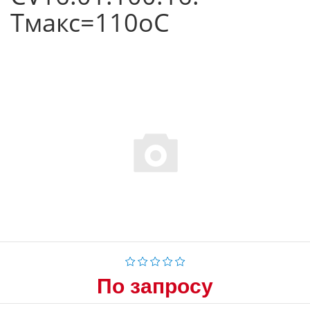
Tмакс=110оС
По запросу