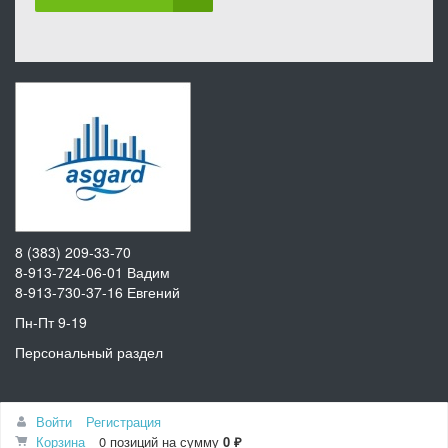
8 (383) 209-33-70
8-913-724-06-01
Вадим
8-913-730-37-16
Евгений
Пн-Пт 9-19
Персональный раздел
Наверх
Войти
Регистрация
© Интернет-магазин АСГАРД
Корзина
0 позиций
на сумму
0 ₽