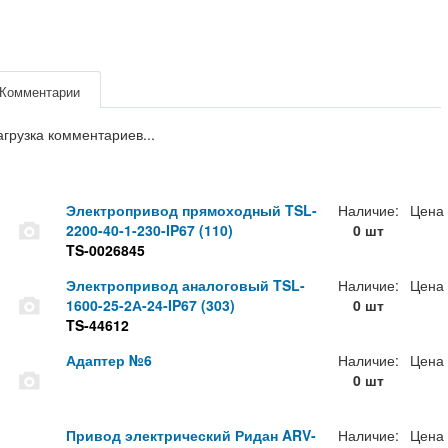
Комментарии
агрузка комментариев...
Электропривод прямоходный TSL-
Наличие:
Цена
2200-40-1-230-IP67 (110)
0 шт
TS-0026845
Электропривод аналоговый TSL-
Наличие:
Цена
1600-25-2А-24-IP67 (303)
0 шт
TS-44612
Адаптер №6
Наличие:
Цена
0 шт
Привод электрический Ридан ARV-
Наличие:
Цена