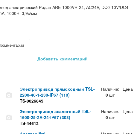
вод электрический Ридан ARE-1000VR-24, AC24V, DC0-10V/DC4-
A, 1000Н, 3,9с/мм
Комментарии
Добавить комментарий
Электропривод прямоходный TSL-
Наличие:
Цена
2200-40-1-230-IP67 (110)
0 шт
TS-0026845
Электропривод аналоговый TSL-
Наличие:
Цена
1600-25-2А-24-IP67 (303)
0 шт
TS-44612
Адаптер №6
Наличие:
Цена