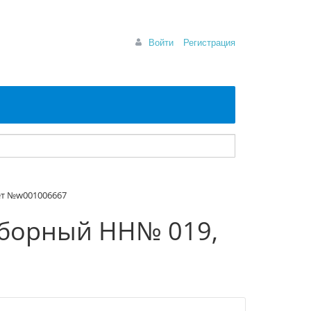
Войти
Регистрация
ет №w001006667
зборный HH№ 019,