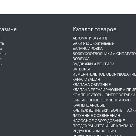
газине
Каталог товаров
и
АВТОМАТИКА (ИТП)
ить
БАКИ Расширительные
а
БАЛАНСИРОВКА
ине
ВОЗДУХООТВОДЧИКИ и СИПАРАТ
ия
ВОЗДУХА
ты
ЗАДВИЖКИ и ВЕНТИЛИ
ЗАТВОРЫ
ИЗМЕРИТЕЛЬНОЕ ОБОРУДОВАНИ
КАНАЛИЗАЦИЯ
КЛАПАНА ОБРАТНЫЕ
КЛАПАНА РЕГУЛИРУЮЩИЕ и ПРИ
КОМПЕНСАТОРЫ (ВИБРОВСТАВКИ
СИЛЬФОННЫЕ КОМПЕНСАТОРЫ)
КРАНЫ ШАРОВЫЕ
КРЕПЕЖ (ШПИЛЬКИ, БОЛТЫ, ГАЙКИ
ЛАТУННЫЕ СОЕДИНЕНИЯ
НАСОСНОЕ ОБОРУДОВАНИЕ
ПРЕДОХРАНИТЕЛЬНЫЕ КЛАПАНА
РЕДУКТОРЫ ДАВЛЕНИЯ
РЕДУКЦИОННЫЕ КЛАПАНА