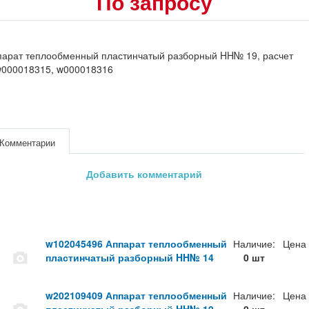
По запросу
парат теплообменный пластинчатый разборный HH№ 19, расчет
000018315, w000018316
Комментарии
Добавить комментарий
w102045496 Аппарат теплообменный
Наличие:
Цена
пластинчатый разборный HH№ 14
0 шт
w202109409 Аппарат теплообменный
Наличие:
Цена