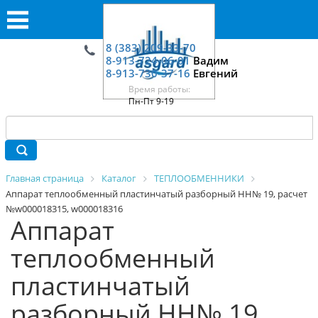
8 (383) 209-33-70
8-913-724-06-01
Вадим
8-913-730-37-16
Евгений
Время работы:
Пн-Пт 9-19
Главная страница
Каталог
ТЕПЛООБМЕННИКИ
Аппарат теплообменный пластинчатый разборный HH№ 19, расчет
№w000018315, w000018316
Аппарат
теплообменный
пластинчатый
разборный HH№ 19,