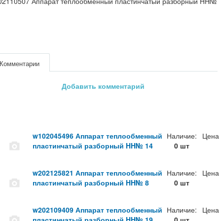
02110507 Аппарат теплообменный пластинчатый разборный HH№
Комментарии
Добавить комментарий
w102045496 Аппарат теплообменный
Наличие:
Цена
пластинчатый разборный HH№ 14
0 шт
w202125821 Аппарат теплообменный
Наличие:
Цена
пластинчатый разборный HH№ 8
0 шт
w202109409 Аппарат теплообменный
Наличие:
Цена
пластинчатый разборный HH№ 19
0 шт