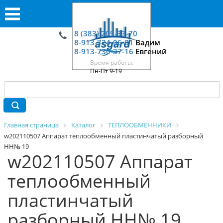
8 (383) 209-33-70
8-913-724-06-01
Вадим
8-913-730-37-16
Евгений
Время работы:
Пн-Пт 9-19
Главная страница
Каталог
ТЕПЛООБМЕННИКИ
w202110507 Аппарат теплообменный пластинчатый разборный
HH№ 19
w202110507 Аппарат
теплообменный
пластинчатый
разборный HH№ 19