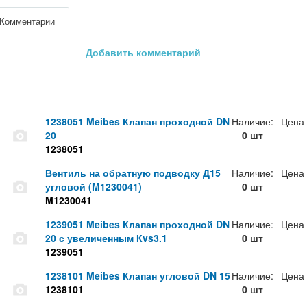
Комментарии
Добавить комментарий
1238051 Meibes Клапан проходной DN
Наличие:
Цена
20
0 шт
1238051
Вентиль на обратную подводку Д15
Наличие:
Цена
угловой (M1230041)
0 шт
M1230041
1239051 Meibes Клапан проходной DN
Наличие:
Цена
20 с увеличенным Кvs3.1
0 шт
1239051
1238101 Meibes Клапан угловой DN 15
Наличие:
Цена
1238101
0 шт