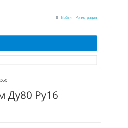
Войти
Регистрация
20оС
м Ду80 Ру16