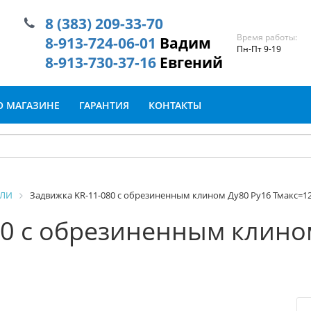
8 (383) 209-33-70
Время работы:
8-913-724-06-01
Вадим
Пн-Пт 9-19
8-913-730-37-16
Евгений
О МАГАЗИНЕ
ГАРАНТИЯ
КОНТАКТЫ
ИЛИ
Задвижка KR-11-080 с обрезиненным клином Ду80 Ру16 Тмакс=1
80 с обрезиненным клино