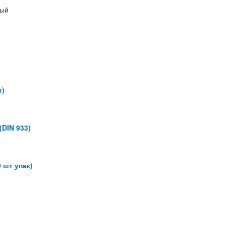
ный
т)
(DIN 933)
 шт упак)