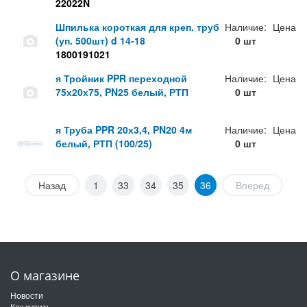
22022N
Шпилька короткая для креп. труб
Наличие:
Цена
(уп. 500шт) d 14-18
0 шт
1800191021
я Тройник PPR переходной
Наличие:
Цена
75х20х75, PN25 белый, РТП
0 шт
я Труба PPR 20х3,4, PN20 4м
Наличие:
Цена
белый, РТП (100/25)
0 шт
Назад
1
33
34
35
36
Вперед
О магазине
Новости
Как купить