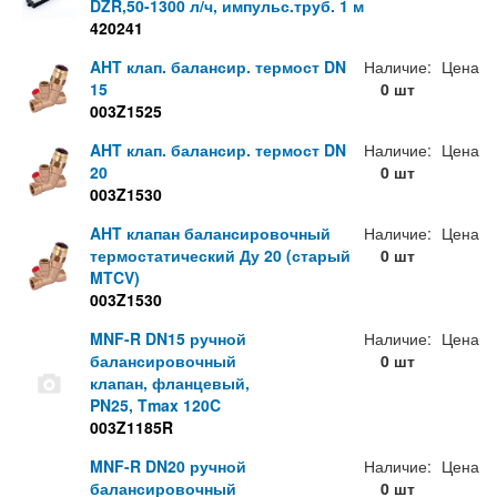
DZR,50-1300 л/ч, импульс.труб. 1 м
420241
AHT клап. балансир. термост DN
Наличие:
Цена
15
0 шт
003Z1525
AHT клап. балансир. термост DN
Наличие:
Цена
20
0 шт
003Z1530
AHT клапан балансировочный
Наличие:
Цена
термостатический Ду 20 (старый
0 шт
MTCV)
003Z1530
MNF-R DN15 ручной
Наличие:
Цена
балансировочный
0 шт
клапан, фланцевый,
PN25, Tmax 120C
003Z1185R
MNF-R DN20 ручной
Наличие:
Цена
балансировочный
0 шт