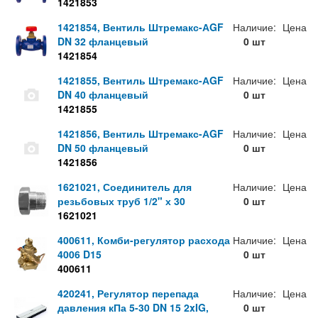
1421853
1421854, Вентиль Штремакс-АGF
Наличие:
Цена
DN 32 фланцевый
0 шт
1421854
1421855, Вентиль Штремакс-АGF
Наличие:
Цена
DN 40 фланцевый
0 шт
1421855
1421856, Вентиль Штремакс-АGF
Наличие:
Цена
DN 50 фланцевый
0 шт
1421856
1621021, Соединитель для
Наличие:
Цена
резьбовых труб 1/2" х 30
0 шт
1621021
400611, Комби-регулятор расхода
Наличие:
Цена
4006 D15
0 шт
400611
420241, Регулятор перепада
Наличие:
Цена
давления кПа 5-30 DN 15 2xIG,
0 шт