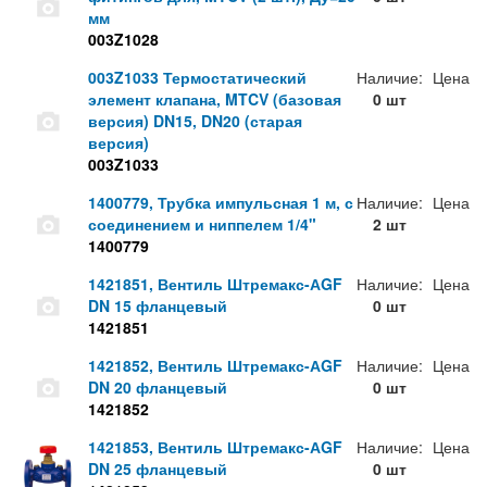
мм
003Z1028
003Z1033 Термостатический
Наличие:
Цена
элемент клапана, MTCV (базовая
0 шт
версия) DN15, DN20 (старая
версия)
003Z1033
1400779, Трубка импульсная 1 м, с
Наличие:
Цена
соединением и ниппелем 1/4"
2 шт
1400779
1421851, Вентиль Штремакс-АGF
Наличие:
Цена
DN 15 фланцевый
0 шт
1421851
1421852, Вентиль Штремакс-АGF
Наличие:
Цена
DN 20 фланцевый
0 шт
1421852
1421853, Вентиль Штремакс-АGF
Наличие:
Цена
DN 25 фланцевый
0 шт