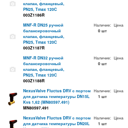
клапан, фланцевый,
PN25, Tmax 120C
003Z1186R
MNF-R DN25 ручной
Наличие:
Цена
балансировочный
0 шт
клапан, фланцевый,
PN25, Tmax 120C
003Z1187R
MNF-R DN32 ручной
Наличие:
Цена
балансировочный
0 шт
клапан, фланцевый,
PN25, Tmax 120C
003Z1188R
NexusValve Fluctus DRV с портом
Наличие:
Цена
для датчика температуры DN15L
1 шт
Kvs 1,62 (MN80597.491)
MN80597.491
NexusValve Fluctus DRV с портом
Наличие:
Цена
для датчика температуры DN20L
1 шт