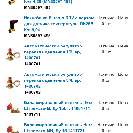
Kvs 4,26 (MN80597.493)
MN80597.493
NexusValve Fluctus DRV с портом
Наличие:
Цена
для датчика температуры DN25S
0 шт
Kvs9,94
MN80597.495
Автоматический регулятор
Наличие:
Цена
перепада давления 1/2, вр,
0 шт
1400701
1400701
Автоматический регулятор
Наличие:
Цена
перепада давления 3/4, вр,
0 шт
1400702
1400702
Балансировочный вентиль Herz
Наличие:
Цена
Штремакс-M, Ду 15LF, 14001711
0 шт
1401711
Балансировочный вентиль Herz
Наличие:
Цена
Штремакс-MR, Ду 15 1411721
0 шт