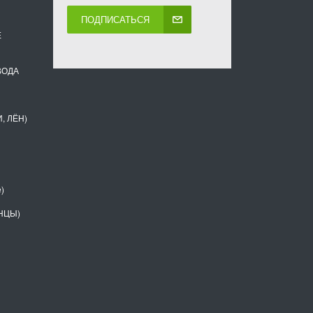
ПОДПИСАТЬСЯ
Е
ВОДА
, ЛЁН)
)
НЦЫ)