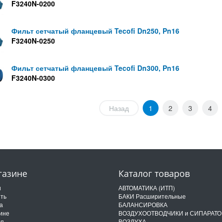
F3240N-0200
Фильт сетчатый фланцевый Tecofi Dn250, Pn16
F3240N-0250
Фильт сетчатый фланцевый Tecofi Dn300, Pn16
F3240N-0300
Назад
1
2
3
4
газине
Каталог товаров
и
АВТОМАТИКА (ИТП)
ить
БАКИ Расширительные
а
БАЛАНСИРОВКА
ине
ВОЗДУХООТВОДЧИКИ и СИПАРАТ
ия
ВОЗДУХА