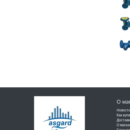
О ма
Новост
Как куп
Доставк
О магаз
Гарант